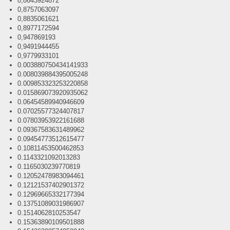
0,8643924872
0,8757063097
0,8835061621
0,8977172594
0,947869193
0,9491944455
0,9779933101
0.003880750434141933
0.008039884395005248
0.009853323253220858
0.015869073920935062
0.06454589940946609
0.07025577324407817
0.07803953922161688
0.09367583631489962
0.09454773512615477
0.10811453500462853
0.1143321092013283
0.1165030239770819
0.12052478983094461
0.12121537402901372
0.12969665332177394
0.13751089031986907
0.1514062810253547
0.15363890109501888