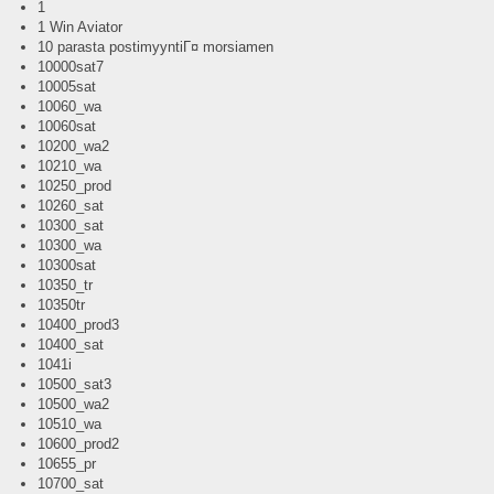
1
1 Win Aviator
10 parasta postimyyntiГ¤ morsiamen
10000sat7
10005sat
10060_wa
10060sat
10200_wa2
10210_wa
10250_prod
10260_sat
10300_sat
10300_wa
10300sat
10350_tr
10350tr
10400_prod3
10400_sat
1041i
10500_sat3
10500_wa2
10510_wa
10600_prod2
10655_pr
10700_sat