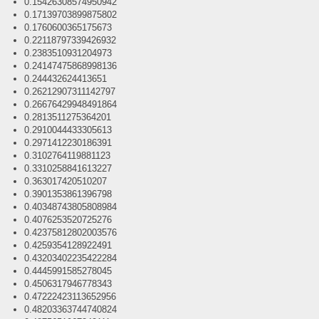
0.15426308574950942
0.17139703899875802
0.1760600365175673
0.22118797339426932
0.2383510931204973
0.24147475868998136
0.244432624413651
0.26212907311142797
0.26676429948491864
0.2813511275364201
0.2910044433305613
0.2971412230186391
0.3102764119881123
0.3310258841613227
0.363017420510207
0.3901353861396798
0.40348743805808984
0.4076253520725276
0.42375812802003576
0.4259354128922491
0.43203402235422284
0.4445991585278045
0.4506317946778343
0.47222423113652956
0.48203363744740824