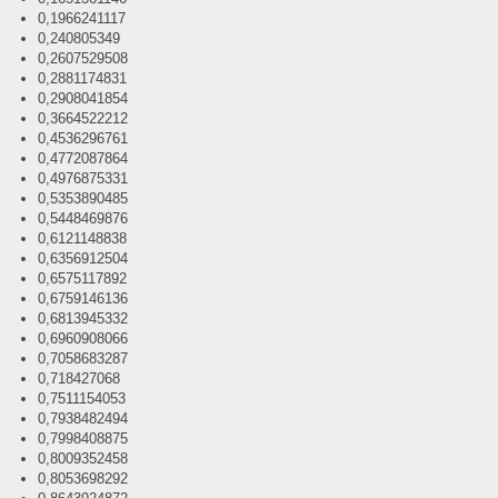
0,1966241117
0,240805349
0,2607529508
0,2881174831
0,2908041854
0,3664522212
0,4536296761
0,4772087864
0,4976875331
0,5353890485
0,5448469876
0,6121148838
0,6356912504
0,6575117892
0,6759146136
0,6813945332
0,6960908066
0,7058683287
0,718427068
0,7511154053
0,7938482494
0,7998408875
0,8009352458
0,8053698292