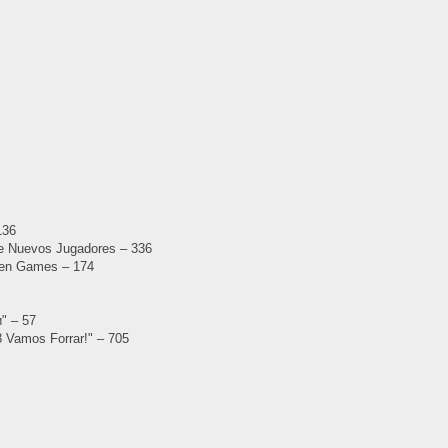
136
De Nuevos Jugadores – 336
ven Games – 174
" – 57
3 Vamos Forrar!" – 705