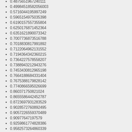
0.4875651967240111
0.49984518582056003
0.5716044195997249
0.5965154975035398
0.6190157557355804
0.6250176871452364
0.6351621890073342
0.7007736873516788
0.7018830817991892
0.7122064962131552
0.7194364342360215
0.7364227578558207
0.7388943212943276
0.7453430812965198
0.7664188684331404
0.7675388179828142
0.7740866595026699
0.860371750821024
0.8655586442452787
0.8723697931283529
0.9028572760892495
0.9057226559370489
0.90977647197579
0.9259861774828386
0.9582573264860339