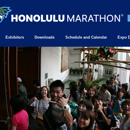
Exhibitors
Downloads
Schedule and Calendar
Expo D