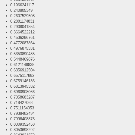
0,1966241117
0,240805349
0,2607529508
0,2881174831
0,2908041854
0,3664522212
0,4536296761
0,4772087864
0,4976875331
0,5353890485
0,5448469876
0,6121148838
0,6356912504
0,6575117892
0,6759146136
0,6813945332
0,6960908066
0,7058683287
0,718427068
0,7511154053
0,7938482494
0,7998408875
0,8009352458
0,8053698292