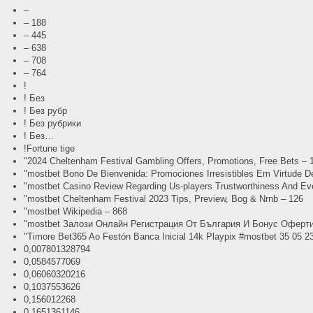
–
– 188
– 445
– 638
– 708
– 764
!
! Без
! Без рубр
! Без рубрики
! Без…
!Fortune tige
"2024 Cheltenham Festival Gambling Offers, Promotions, Free Bets – 
"mostbet Bono De Bienvenida: Promociones Irresistibles Em Virtude 
"mostbet Casino Review Regarding Us-players Trustworthiness And E
"mostbet Cheltenham Festival 2023 Tips, Preview, Bog & Nrnb – 126
"mostbet Wikipedia – 868
"mostbet Залози Онлайн Регистрация От България И Бонус Оферти
"Timore Bet365 Ao Festón Banca Inicial 14k Playpix #mostbet 35 05 2
0,007801328794
0,0584577069
0,06060320216
0,1037553626
0,156012268
0,1651361146