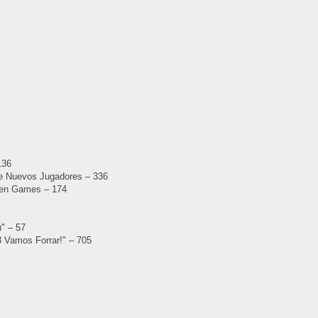
136
De Nuevos Jugadores – 336
ven Games – 174
" – 57
3 Vamos Forrar!" – 705