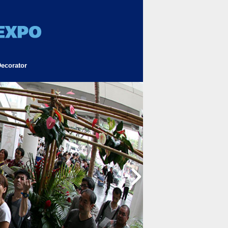
ecorator