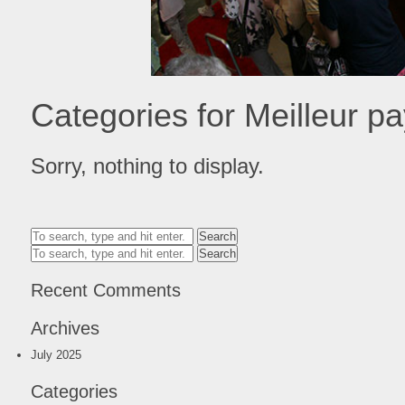
Categories for Meilleur p
Sorry, nothing to display.
Search
Search
Recent Comments
Archives
July 2025
Categories