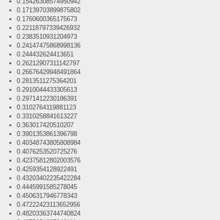
0.15426308574950942
0.17139703899875802
0.1760600365175673
0.22118797339426932
0.2383510931204973
0.24147475868998136
0.244432624413651
0.26212907311142797
0.26676429948491864
0.2813511275364201
0.2910044433305613
0.2971412230186391
0.3102764119881123
0.3310258841613227
0.363017420510207
0.3901353861396798
0.40348743805808984
0.4076253520725276
0.42375812802003576
0.4259354128922491
0.43203402235422284
0.4445991585278045
0.4506317946778343
0.47222423113652956
0.48203363744740824