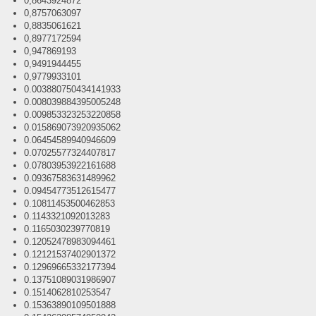
0,8643924872
0,8757063097
0,8835061621
0,8977172594
0,947869193
0,9491944455
0,9779933101
0.003880750434141933
0.008039884395005248
0.009853323253220858
0.015869073920935062
0.06454589940946609
0.07025577324407817
0.07803953922161688
0.09367583631489962
0.09454773512615477
0.10811453500462853
0.1143321092013283
0.1165030239770819
0.12052478983094461
0.12121537402901372
0.12969665332177394
0.13751089031986907
0.1514062810253547
0.15363890109501888