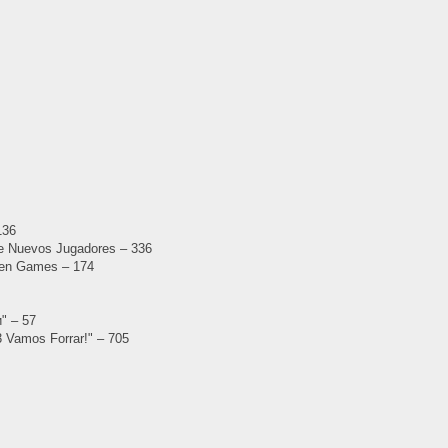
136
De Nuevos Jugadores – 336
ven Games – 174
" – 57
3 Vamos Forrar!" – 705