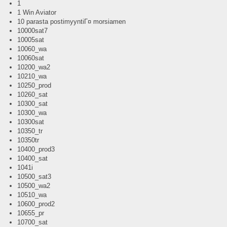
1
1 Win Aviator
10 parasta postimyyntiГ¤ morsiamen
10000sat7
10005sat
10060_wa
10060sat
10200_wa2
10210_wa
10250_prod
10260_sat
10300_sat
10300_wa
10300sat
10350_tr
10350tr
10400_prod3
10400_sat
1041i
10500_sat3
10500_wa2
10510_wa
10600_prod2
10655_pr
10700_sat